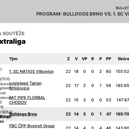
BULLET
PROGRAM: BULLDOGS BRNO VS. 1. SC V
A SOUTĚŽE
xtraliga
Tým
Z
V
VP
R
P
PP
Skór
1. SC NATIOS Vítkovice
22
18
0
0
2
60
155:5
Logisteed Tatran
22
17
2
0
1
56
185:6
Střešovice
FAT PIPE FLORBAL
22
15
3
0
0
53
147:6
CHODOV
Bulldogs Brno
22
14
5
0
1
47
165:7
FBC ČPP Bystroň Group
22
14
4
0
4
46
143:8