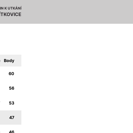
IN K UTKÁNÍ
ÍTKOVICE
e
Body
2
60
5
56
7
53
0
47
0
46