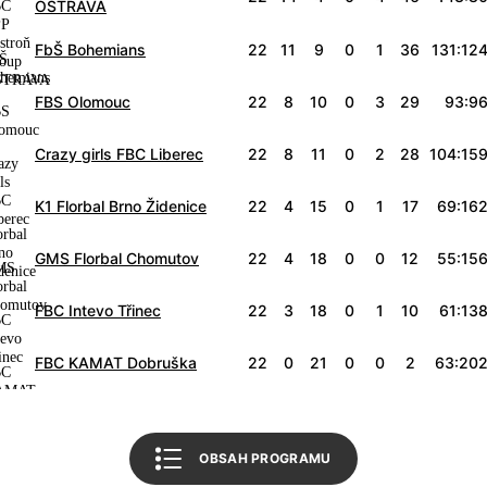
OSTRAVA
FbŠ Bohemians
22
11
9
0
1
36
131:12
FBS Olomouc
22
8
10
0
3
29
93:9
Crazy girls FBC Liberec
22
8
11
0
2
28
104:15
Úvodní slovo
K1 Florbal Brno Židenice
22
4
15
0
1
17
69:16
Informace o utkání
GMS Florbal Chomutov
22
4
18
0
0
12
55:15
Tabulka soutěže
Bulldogs Brno
FBC Intevo Třinec
22
3
18
0
1
10
61:13
Český florbal
FBC KAMAT Dobruška
22
0
21
0
0
2
63:20
Zpět na úvod
OBSAH PROGRAMU