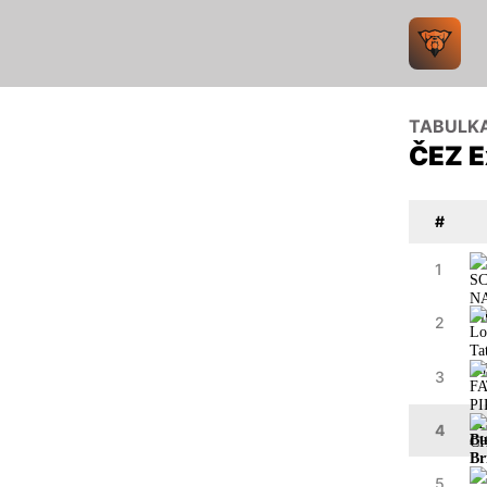
TABULK
ČEZ E
#
1
2
3
4
5